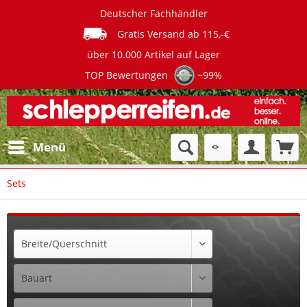
Deutscher Fachhändler
Gratis Versand ab 115,-€
über 10.000 Artikel auf Lager
TOP Bewertungen
~99%
Menü
Sets