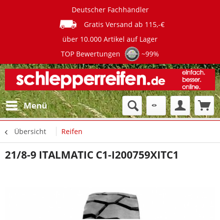
Deutscher Fachhändler
Gratis Versand ab 115,-€
über 10.000 Artikel auf Lager
TOP Bewertungen
~99%
Menü
Übersicht
Reifen
21/8-9 ITALMATIC C1-I200759XITC1