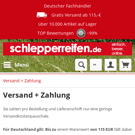
Deutscher Fachhändler
Gratis Versand ab 115,-€
über 10.000 Artikel auf Lager
TOP Bewertungen
~99%
Menü
Versand + Zahlung
Versand + Zahlung
Sie zahlen pro Bestellung und Lieferanschrift nur eine geringe
Versandkostenpauschale.
Für Deutschland gilt:
Bis zu
einem Warenwert
von 115 EUR
fällt dabei