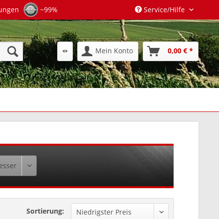
tungen
~99%
Service/Hilfe
Mein Konto
0,00 € *
Sortierung: