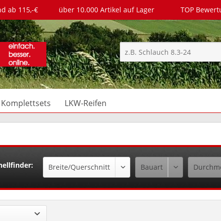
nd ab 115,-€
über 10.000 Artikel auf Lager
TOP Bewer
Komplettsets
LKW-Reifen
ellfinder: