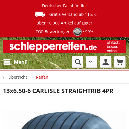
Deutscher Fachhändler
Gratis Versand ab 115,-€
über 10.000 Artikel auf Lager
TOP Bewertungen
~99%
Menü
Übersicht
Reifen
13x6.50-6 CARLISLE STRAIGHTRIB 4PR