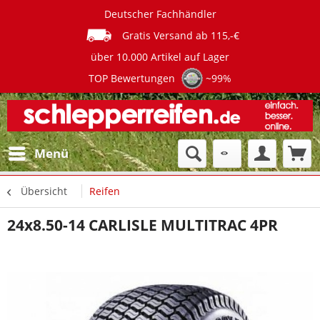
Deutscher Fachhändler
Gratis Versand ab 115,-€
über 10.000 Artikel auf Lager
TOP Bewertungen
~99%
Menü
Übersicht
Reifen
24x8.50-14 CARLISLE MULTITRAC 4PR