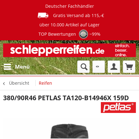
Deutscher Fachhändler
Gratis Versand ab 115,-€
über 10.000 Artikel auf Lager
TOP Bewertungen
~99%
Menü
Übersicht
Reifen
380/90R46 PETLAS TA120-B14946X 159D