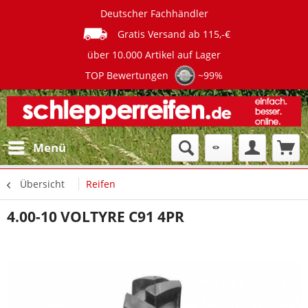
Deutscher Fachhändler
Gratis Versand ab 115,-€
über 10.000 Artikel auf Lager
TOP Bewertungen
~99%
Menü
Übersicht
Reifen
4.00-10 VOLTYRE C91 4PR