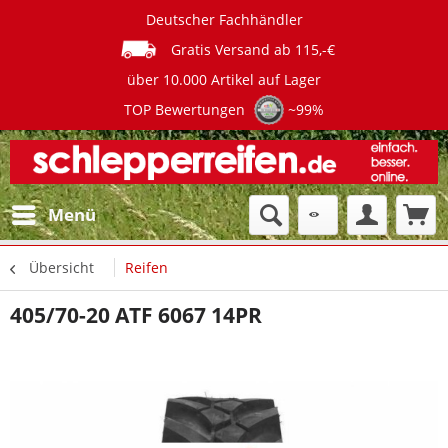
Deutscher Fachhändler
Gratis Versand ab 115,-€
über 10.000 Artikel auf Lager
TOP Bewertungen
~99%
Menü
Übersicht
Reifen
405/70-20 ATF 6067 14PR