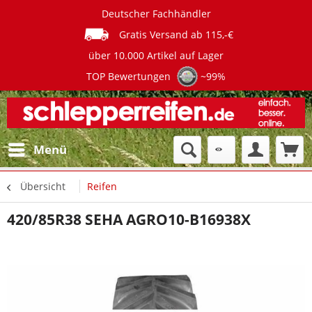
Deutscher Fachhändler
Gratis Versand ab 115,-€
über 10.000 Artikel auf Lager
TOP Bewertungen
~99%
Menü
Übersicht
Reifen
420/85R38 SEHA AGRO10-B16938X