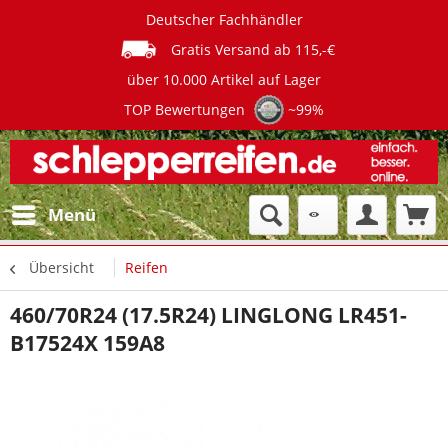
Deutscher Fachhändler
Gratis Versand ab 115,-€
über 10.000 Artikel auf Lager
TOP Bewertungen
~99%
Menü
Übersicht
Reifen
460/70R24 (17.5R24) LINGLONG LR451-
B17524X 159A8