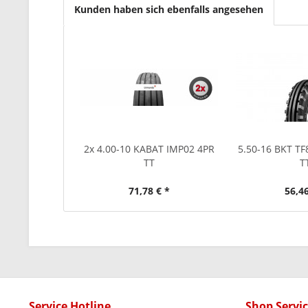
Kunden haben sich ebenfalls angesehen
2x 4.00-10 KABAT IMP02 4PR
5.50-16 BKT T
TT
T
71,78 € *
56,46
Service Hotline
Shop Servi