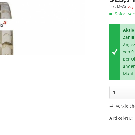
inkl. MwSt.
zzg
Sofort ver
Aktio
Zahlu
Angeze
von 0
per Ü
ander
Manfr
Vergleic
Artikel-Nr.: