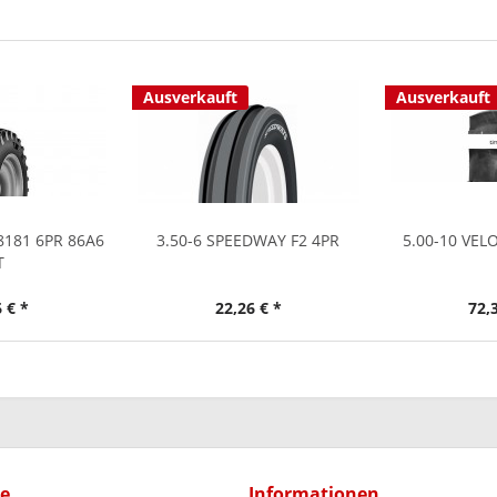
Ausverkauft
Ausverkauft
F8181 6PR 86A6
3.50-6 SPEEDWAY F2 4PR
5.00-10 VEL
T
 € *
22,26 € *
72,
ce
Informationen