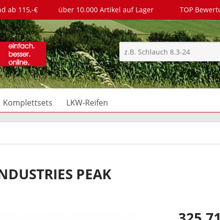
nd ab 115,-€
über 10.000 Artikel auf Lager
TOP Bewer
Komplettsets
LKW-Reifen
INDUSTRIES PEAK
325,71