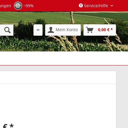
tungen
~99%
Service/Hilfe
Mein Konto
0,00 € *
 € *