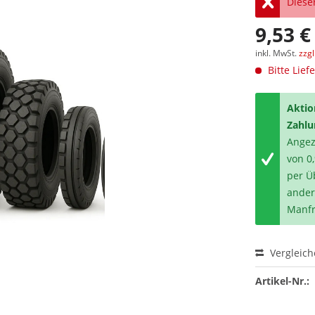
Dieser
9,53 €
inkl. MwSt.
zzg
Bitte Lief
Aktio
Zahlu
Angeze
von 0
per Ü
ander
Manfr
Vergleic
Artikel-Nr.: