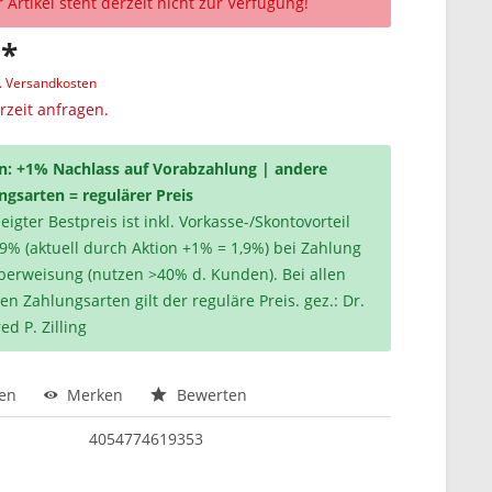
 Artikel steht derzeit nicht zur Verfügung!
 *
l. Versandkosten
erzeit anfragen.
n: +1% Nachlass auf Vorabzahlung | andere
ngsarten = regulärer Preis
igter Bestpreis ist inkl. Vorkasse-/Skontovorteil
,9% (aktuell durch Aktion +1% = 1,9%) bei Zahlung
berweisung (nutzen >40% d. Kunden). Bei allen
en Zahlungsarten gilt der reguläre Preis. gez.: Dr.
ed P. Zilling
hen
Merken
Bewerten
4054774619353