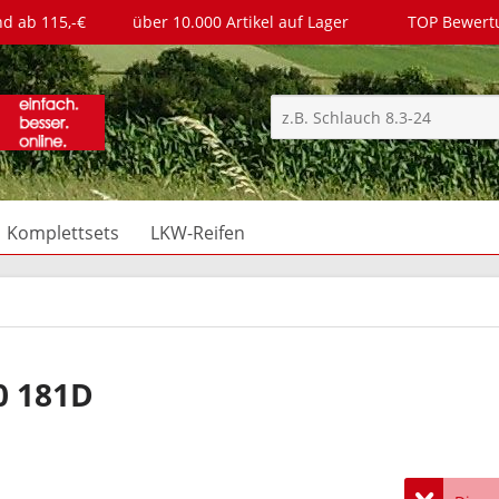
nd ab 115,-€
über 10.000 Artikel auf Lager
TOP Bewer
Komplettsets
LKW-Reifen
0 181D