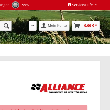
tungen
~99%
Service/Hilfe
Mein Konto
0,00 € *