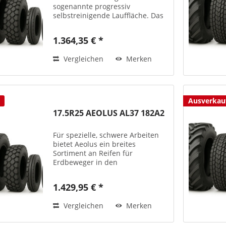
sogenannte progressiv
selbstreinigende Lauffläche. Das
bedeutet eine besonders gute
Traktion auch unter den
1.364,35 € *
härtesten, anspruchsvollsten
Einsatzbedingungen. Längere
Vergleichen
Merken
Lebensdauer....
Ausverkau
17.5R25 AEOLUS AL37 182A2
Für spezielle, schwere Arbeiten
bietet Aeolus ein breites
Sortiment an Reifen für
Erdbeweger in den
unterschiedlichsten
Einsatzbereichen. Die EM-Reifen
1.429,95 € *
von Aeolus überzeugen durch
ihre Fahrbahnhaftung (Grip),
Vergleichen
Merken
durch ihre Widerstandskraft...