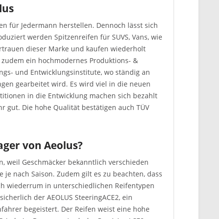
lus
ifen für Jedermann herstellen. Dennoch lässt sich
oduziert werden Spitzenreifen für SUVS, Vans, wie
rtrauen dieser Marke und kaufen wiederholt
t zudem ein hochmodernes Produktions- &
gs- und Entwicklungsinstitute, wo ständig an
n gearbeitet wird. Es wird viel in die neuen
stitionen in die Entwicklung machen sich bezahlt
hr gut. Die hohe Qualität bestätigen auch TÜV
ager von Aeolus?
llen, weil Geschmäcker bekanntlich verschieden
 je nach Saison. Zudem gilt es zu beachten, dass
ich wiederrum in unterschiedlichen Reifentypen
t sicherlich der AEOLUS SteeringACE2, ein
ahrer begeistert. Der Reifen weist eine hohe