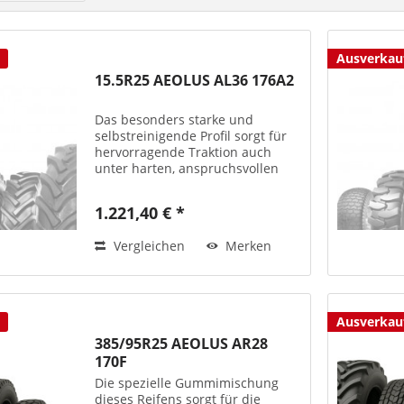
Ausverkau
15.5R25 AEOLUS AL36 176A2
Das besonders starke und
selbstreinigende Profil sorgt für
hervorragende Traktion auch
unter harten, anspruchsvollen
Einsatzbedingungen.
Laufflächenmischung
1.221,40 € *
unempfindlich gegenüber
Verschleiß und Beschädigungen.
Vergleichen
Merken
Selbstreinigende...
Ausverkau
385/95R25 AEOLUS AR28
170F
Die spezielle Gummimischung
dieses Reifens sorgt für die