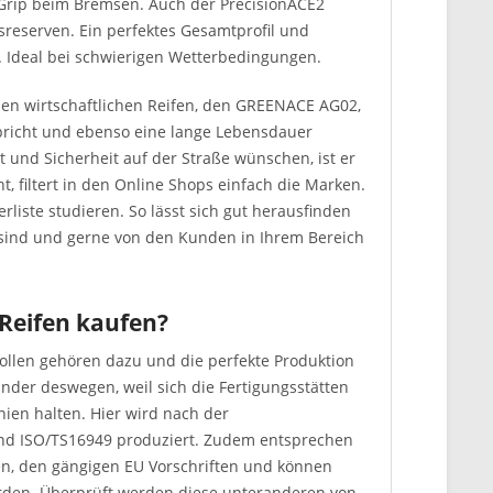
n Grip beim Bremsen. Auch der PrecisionACE2
sreserven. Ein perfektes Gesamtprofil und
. Ideal bei schwierigen Wetterbedingungen.
nen wirtschaftlichen Reifen, den GREENACE AG02,
spricht und ebenso eine lange Lebensdauer
eit und Sicherheit auf der Straße wünschen, ist er
, filtert in den Online Shops einfach die Marken.
erliste studieren. So lässt sich gut herausfinden
 sind und gerne von den Kunden in Ihrem Bereich
Reifen kaufen?
trollen gehören dazu und die perfekte Produktion
minder deswegen, weil sich die Fertigungsstätten
inien halten. Hier wird nach der
d ISO/TS16949 produziert. Zudem entsprechen
rden, den gängigen EU Vorschriften und können
rden. Überprüft werden diese unteranderen von