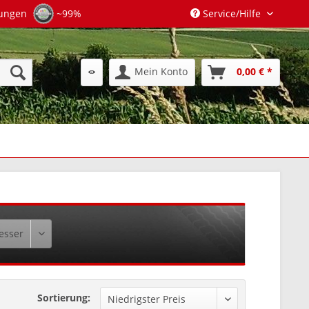
tungen
~99%
Service/Hilfe
Mein Konto
0,00 € *
Sortierung: