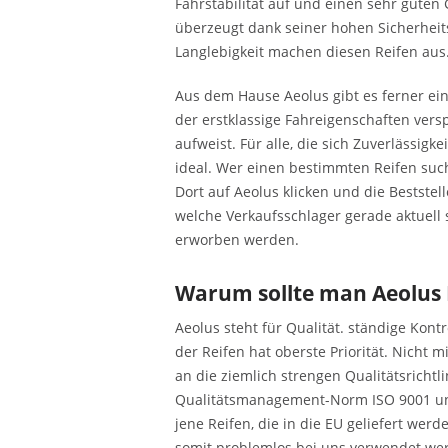
Fahrstabilität auf und einen sehr gute
überzeugt dank seiner hohen Sicherheit
Langlebigkeit machen diesen Reifen aus
Aus dem Hause Aeolus gibt es ferner ei
der erstklassige Fahreigenschaften ver
aufweist. Für alle, die sich Zuverlässigk
ideal. Wer einen bestimmten Reifen sucht
Dort auf Aeolus klicken und die Beststell
welche Verkaufsschlager gerade aktuell
erworben werden.
Warum sollte man Aeolus 
Aeolus steht für Qualität. ständige Kon
der Reifen hat oberste Priorität. Nicht 
an die ziemlich strengen Qualitätsrichtl
Qualitätsmanagement-Norm ISO 9001 un
jene Reifen, die in die EU geliefert we
somit problemlos bei uns verwendet we