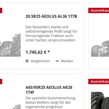
Ausverkau
20.5R25 AEOLUS AL36 177B
Das besonders starke und
selbstreinigende Profil sorgt für
hervorragende Traktion auch
unter harten, anspruchsvollen
Einsatzbedingungen.
Laufflächenmischung
1.745,62 € *
unempfindlich gegenüber
Verschleiß und Beschädigungen.
Vergleichen
Merken
Selbstreinigende...
Ausverkau
445/95R25 AEOLUS AR28
174F
Die spezielle Gummimischung
dieses Reifens sorgt für die
sogenannte progressiv