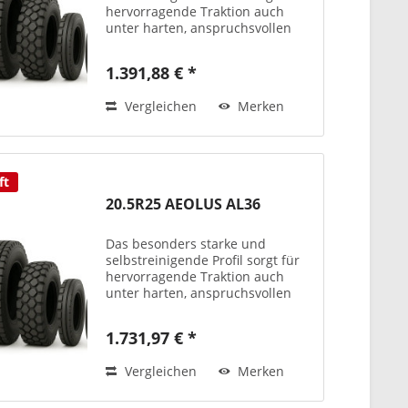
hervorragende Traktion auch
unter harten, anspruchsvollen
Einsatzbedingungen.
Laufflächenmischung
1.391,88 € *
unempfindlich gegenüber
Verschleiß und Beschädigungen.
Vergleichen
Merken
Selbstreinigende...
ft
20.5R25 AEOLUS AL36
Das besonders starke und
selbstreinigende Profil sorgt für
hervorragende Traktion auch
unter harten, anspruchsvollen
Einsatzbedingungen.
Laufflächenmischung
1.731,97 € *
unempfindlich gegenüber
Verschleiß und Beschädigungen.
Vergleichen
Merken
Selbstreinigende...