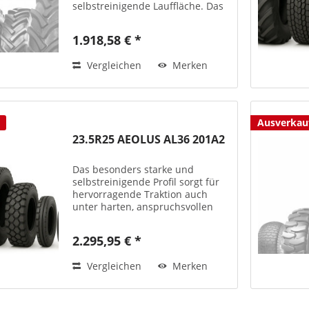
selbstreinigende Lauffläche. Das
bedeutet eine besonders gute
Traktion auch unter den
1.918,58 € *
härtesten, anspruchsvollsten
Einsatzbedingungen. Längere
Vergleichen
Merken
Lebensdauer....
Ausverkau
23.5R25 AEOLUS AL36 201A2
Das besonders starke und
selbstreinigende Profil sorgt für
hervorragende Traktion auch
unter harten, anspruchsvollen
Einsatzbedingungen.
Laufflächenmischung
2.295,95 € *
unempfindlich gegenüber
Verschleiß und Beschädigungen.
Vergleichen
Merken
Selbstreinigende...