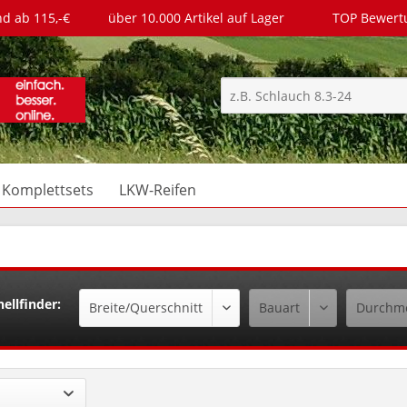
nd ab 115,-€
über 10.000 Artikel auf Lager
TOP Bewer
Komplettsets
LKW-Reifen
ellfinder: