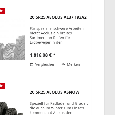
ft
20.5R25 AEOLUS AL37 193A2
Für spezielle, schwere Arbeiten
bietet Aeolus ein breites
Sortiment an Reifen für
Erdbeweger in den
unterschiedlichsten
Einsatzbereichen. Die EM-Reifen
1.816,08 € *
von Aeolus überzeugen durch
ihre Fahrbahnhaftung (Grip),
Vergleichen
Merken
durch ihre Widerstandskraft...
ft
20.5R25 AEOLUS ASNOW
Speziell für Radlader und Grader,
die auch im Winter zum Einsatz
kommen, hat Aeolus den