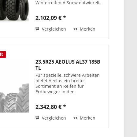
Winterreifen A Snow entwickelt.
Ein robuster Reifen, den dank
Lamellentechnik, spezieller
2.102,09 € *
Gummimischung und einem
besonders breiten und tiefen
Vergleichen
Merken
Profil...
ft
23.5R25 AEOLUS AL37 185B
TL
Für spezielle, schwere Arbeiten
bietet Aeolus ein breites
Sortiment an Reifen für
Erdbeweger in den
unterschiedlichsten
Einsatzbereichen. Die EM-Reifen
2.342,80 € *
von Aeolus überzeugen durch
ihre Fahrbahnhaftung (Grip),
Vergleichen
Merken
durch ihre Widerstandskraft...