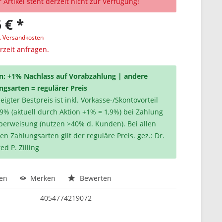
 Artikel steht derzeit nicht zur Verfügung!
 € *
l. Versandkosten
erzeit anfragen.
n: +1% Nachlass auf Vorabzahlung | andere
ngsarten = regulärer Preis
igter Bestpreis ist inkl. Vorkasse-/Skontovorteil
,9% (aktuell durch Aktion +1% = 1,9%) bei Zahlung
berweisung (nutzen >40% d. Kunden). Bei allen
en Zahlungsarten gilt der reguläre Preis. gez.: Dr.
ed P. Zilling
hen
Merken
Bewerten
4054774219072