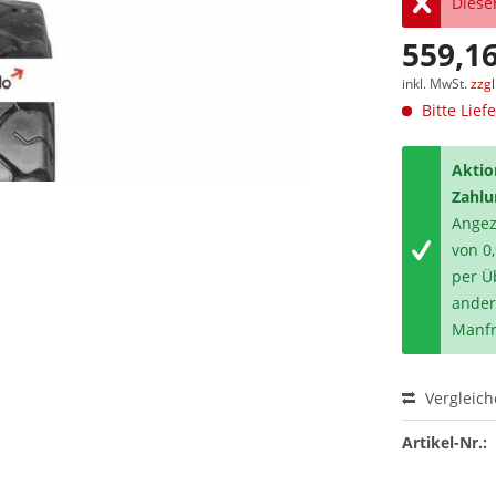
Dieser
559,16
inkl. MwSt.
zzg
Bitte Lief
Aktio
Zahlu
Angeze
von 0
per Ü
ander
Manfr
Vergleic
Artikel-Nr.: