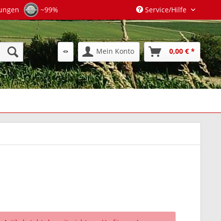
tungen
~99%
Service/Hilfe
Mein Konto
0,00 € *