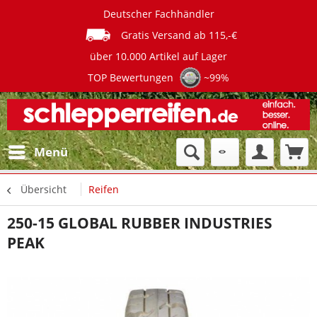
Deutscher Fachhändler
Gratis Versand ab 115,-€
über 10.000 Artikel auf Lager
TOP Bewertungen
~99%
Menü
Übersicht
Reifen
250-15 GLOBAL RUBBER INDUSTRIES
PEAK