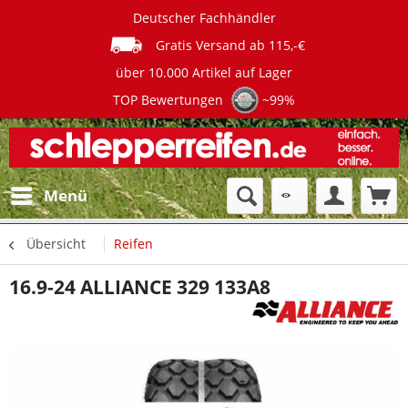
Deutscher Fachhändler
Gratis Versand ab 115,-€
über 10.000 Artikel auf Lager
TOP Bewertungen
~99%
Menü
Übersicht
Reifen
16.9-24 ALLIANCE 329 133A8