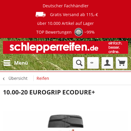
Deutscher Fachhändler
Gratis Versand ab 115,-€
über 10.000 Artikel auf Lager
TOP Bewertungen
~99%
Menü
Übersicht
Reifen
10.00-20 EUROGRIP ECODURE+