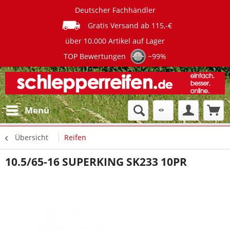
Deutscher Fachhändler
Gratis Versand ab 115,-€
über 10.000 Artikel auf Lager
TOP Bewertungen
~99%
Menü
Übersicht
Reifen
10.5/65-16 SUPERKING SK233 10PR