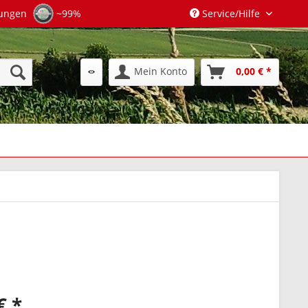
tungen
~99%
Service/Hilfe
Mein Konto
0,00 € *
€ *