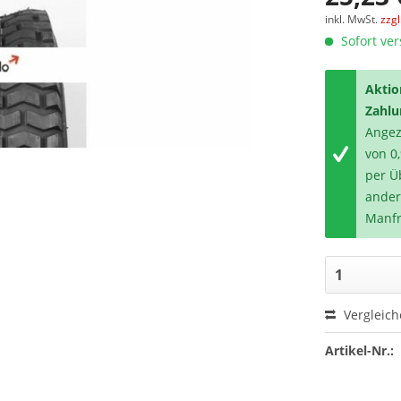
inkl. MwSt.
zzg
Sofort ver
Aktio
Zahlu
Angeze
von 0
per Ü
ander
Manfr
Vergleic
Artikel-Nr.: