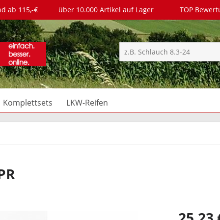
nd ab 115,-€
über 10.000 Artikel auf Lager
TOP Bewer
Komplettsets
LKW-Reifen
4PR
25,23 