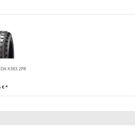
NDA K383 2PR
 € *