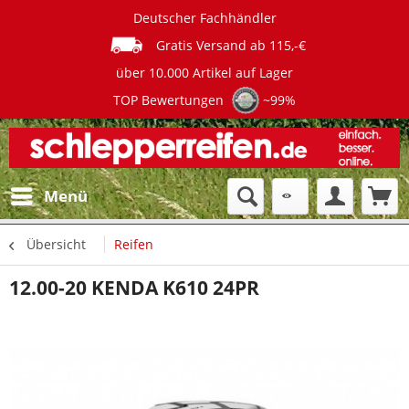
Deutscher Fachhändler
Gratis Versand ab 115,-€
über 10.000 Artikel auf Lager
TOP Bewertungen
~99%
Menü
Übersicht
Reifen
12.00-20 KENDA K610 24PR