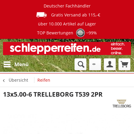
Deutscher Fachhändler
Gratis Versand ab 115,-€
über 10.000 Artikel auf Lager
TOP Bewertungen
~99%
Menü
Übersicht
Reifen
13x5.00-6 TRELLEBORG T539 2PR