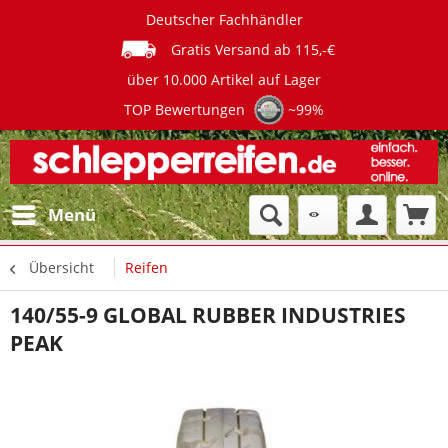
Deutscher Fachhändler
Gratis Versand ab 115,-€
über 10.000 Artikel auf Lager
TOP Bewertungen
~99%
Menü
Übersicht
Reifen
140/55-9 GLOBAL RUBBER INDUSTRIES
PEAK