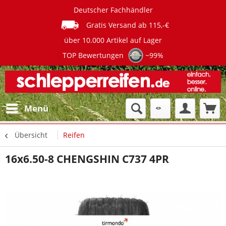
Deutscher Fachhändler
Gratis Versand ab 115,-€
über 10.000 Artikel auf Lager
TOP Bewertungen
~99%
Menü
Übersicht
Reifen
16x6.50-8 CHENGSHIN C737 4PR