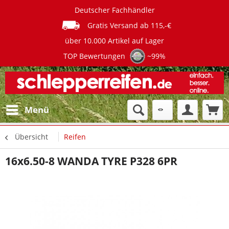
Deutscher Fachhändler
Gratis Versand ab 115,-€
über 10.000 Artikel auf Lager
TOP Bewertungen
~99%
Menü
Übersicht
Reifen
16x6.50-8 WANDA TYRE P328 6PR