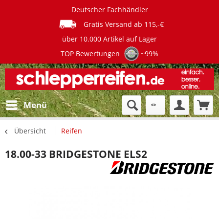
Deutscher Fachhändler
Gratis Versand ab 115,-€
über 10.000 Artikel auf Lager
TOP Bewertungen
~99%
Menü
Übersicht
Reifen
18.00-33 BRIDGESTONE ELS2