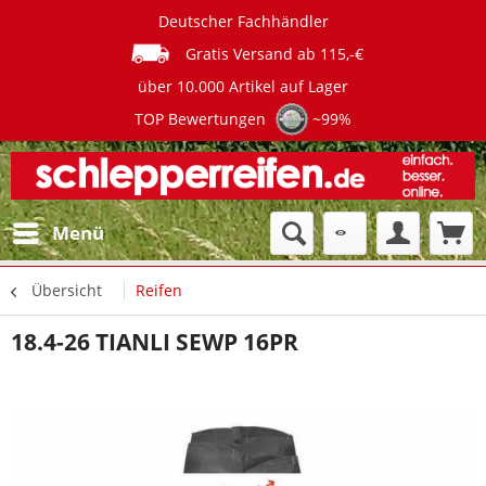
Deutscher Fachhändler
Gratis Versand ab 115,-€
über 10.000 Artikel auf Lager
TOP Bewertungen
~99%
Menü
Übersicht
Reifen
18.4-26 TIANLI SEWP 16PR