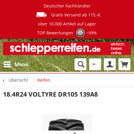
Deutscher Fachhändler
Gratis Versand ab 115,-€
über 10.000 Artikel auf Lager
TOP Bewertungen
~99%
Menü
Übersicht
Reifen
18.4R24 VOLTYRE DR105 139A8