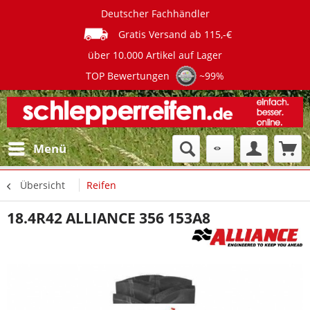
Deutscher Fachhändler
Gratis Versand ab 115,-€
über 10.000 Artikel auf Lager
TOP Bewertungen
~99%
Menü
Übersicht
Reifen
18.4R42 ALLIANCE 356 153A8