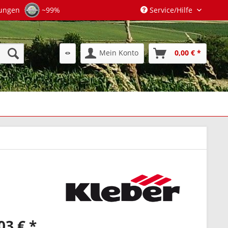
tungen
~99%
Service/Hilfe
Mein Konto
0,00 € *
03 € *