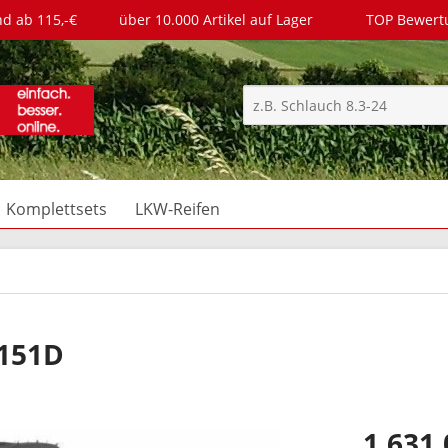
nd ab 115,-€
über 10.000 Artikel auf Lager
TOP Bewer
Komplettsets
LKW-Reifen
 151D
1.631,