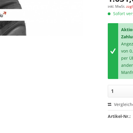
inkl. MwSt.
zzg
Sofort ver
Aktio
Zahlu
Angeze
von 0
per Ü
ander
Manfr
Vergleic
Artikel-Nr.: