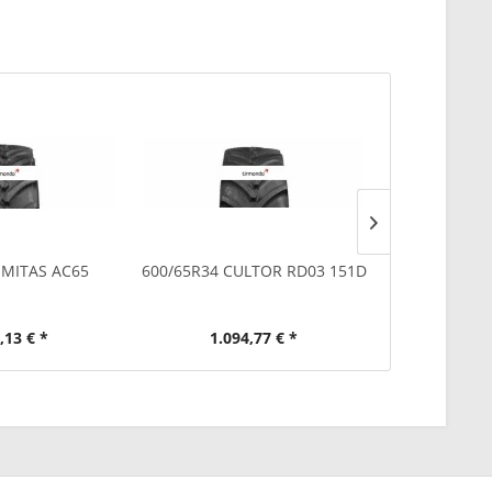
 MITAS AC65
600/65R34 CULTOR RD03 151D
2x 600/65
16
,13 € *
1.094,77 € *
2.84