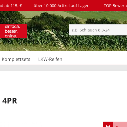
nd ab 115,-€
über 10.000 Artikel auf Lager
TOP Bewer
Komplettsets
LKW-Reifen
 4PR