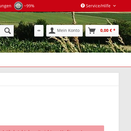
tungen
~99%
Service/Hilfe
Mein Konto
0,00 € *