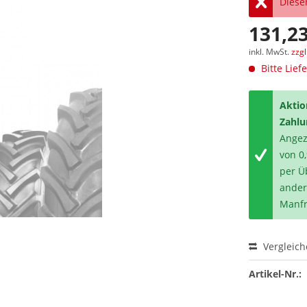
Dieser
131,23
inkl. MwSt.
zzg
Bitte Lief
Aktio
Zahlu
Angeze
von 0
per Ü
ander
Manfr
Vergleic
Artikel-Nr.: