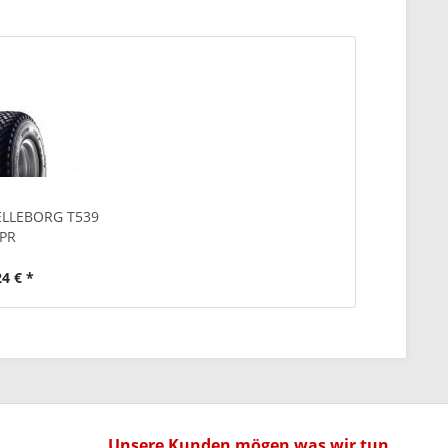
ELLEBORG T539
PR
24 € *
Unsere Kunden mögen was wir tun