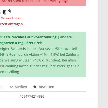
 Artikel steht derzeit nicht zur Verfügung!
 € *
l. Versandkosten
erzeit anfragen.
n: +1% Nachlass auf Vorabzahlung | andere
ngsarten = regulärer Preis
igter Bestpreis ist inkl. Vorkasse-/Skontovorteil
,9% (aktuell durch Aktion +1% = 1,9%) bei Zahlung
berweisung (nutzen >40% d. Kunden). Bei allen
en Zahlungsarten gilt der reguläre Preis. gez.: Dr.
ed P. Zilling
hen
Merken
Bewerten
4054774214893