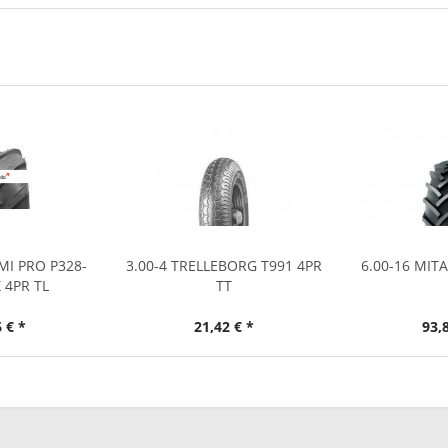
EMI PRO P328-
3.00-4 TRELLEBORG T991 4PR
6.00-16 MITA
 4PR TL
TT
 € *
21,42 € *
93,