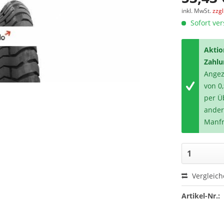
inkl. MwSt.
zzg
Sofort ver
Aktio
Zahlu
Angeze
von 0
per Ü
ander
Manfr
Vergleic
Artikel-Nr.: