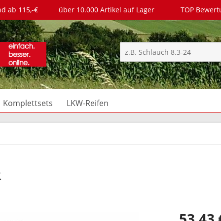
nd ab 115,-€
über 10.000 Artikel auf Lager
TOP Bewer
Komplettsets
LKW-Reifen
R
53,43 