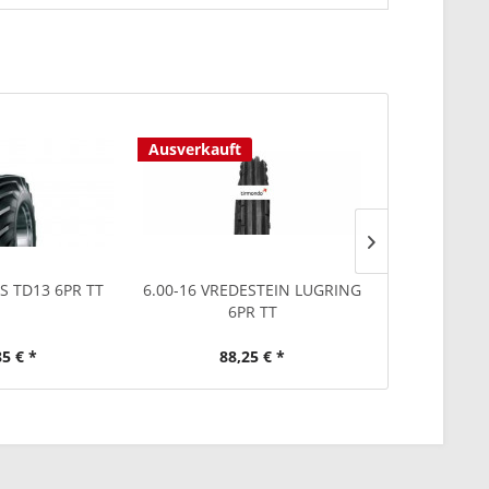
Ausverkauft
Ausverkauf
S TD13 6PR TT
6.00-16 VREDESTEIN LUGRING
2x 7.50-1
6PR TT
85 € *
88,25 € *
153