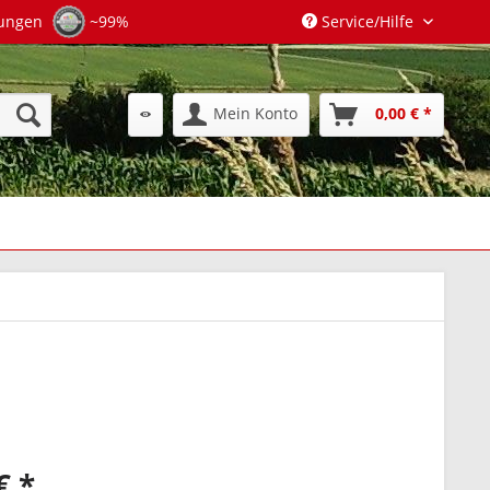
tungen
~99%
Service/Hilfe
Mein Konto
0,00 € *
€ *