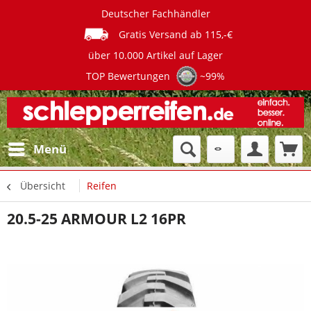
Deutscher Fachhändler
Gratis Versand ab 115,-€
über 10.000 Artikel auf Lager
TOP Bewertungen
~99%
Menü
Übersicht
Reifen
20.5-25 ARMOUR L2 16PR