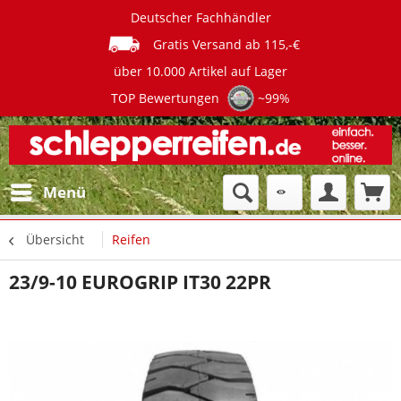
Deutscher Fachhändler
Gratis Versand ab 115,-€
über 10.000 Artikel auf Lager
TOP Bewertungen
~99%
Menü
Übersicht
Reifen
23/9-10 EUROGRIP IT30 22PR