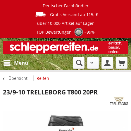
Deutscher Fachhändler
Gratis Versand ab 115,-€
über 10.000 Artikel auf Lager
TOP Bewertungen
~99%
Menü
Übersicht
Reifen
23/9-10 TRELLEBORG T800 20PR