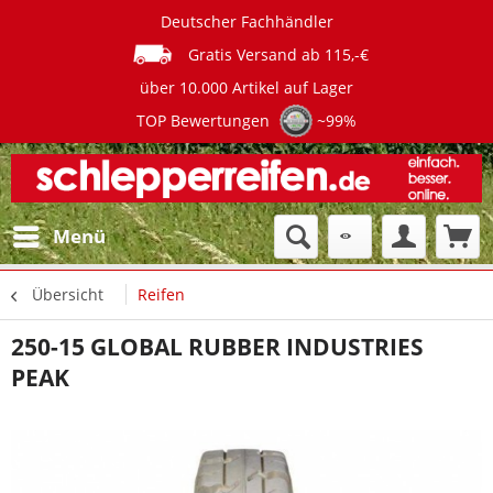
Deutscher Fachhändler
Gratis Versand ab 115,-€
über 10.000 Artikel auf Lager
TOP Bewertungen
~99%
Menü
Übersicht
Reifen
250-15 GLOBAL RUBBER INDUSTRIES
PEAK