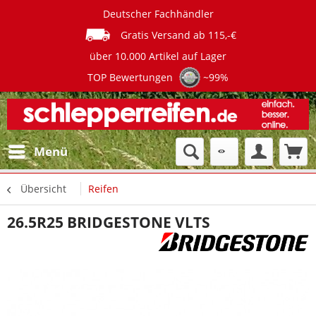
Deutscher Fachhändler
Gratis Versand ab 115,-€
über 10.000 Artikel auf Lager
TOP Bewertungen
~99%
Menü
Übersicht
Reifen
26.5R25 BRIDGESTONE VLTS