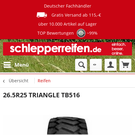
Deutscher Fachhändler
Gratis Versand ab 115,-€
über 10.000 Artikel auf Lager
TOP Bewertungen
~99%
Menü
Übersicht
Reifen
26.5R25 TRIANGLE TB516