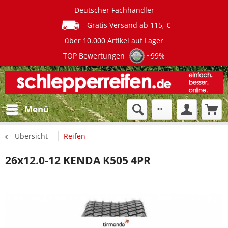
Deutscher Fachhändler
Gratis Versand ab 115,-€
über 10.000 Artikel auf Lager
TOP Bewertungen
~99%
Menü
Übersicht
Reifen
26x12.0-12 KENDA K505 4PR