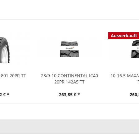
Ausverkauft
L801 20PR TT
23/9-10 CONTINENTAL IC40
10-16.5 MAX
20PR 142A5 TT
2 € *
263,85 € *
260,