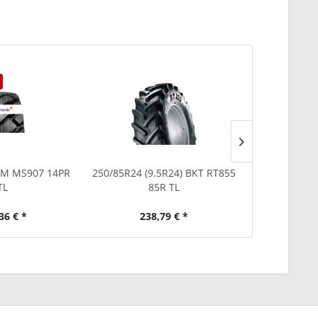
AM MS907 14PR
250/85R24 (9.5R24) BKT RT855
19.0/45-17 B
TL
85R TL
36 € *
238,79 € *
260