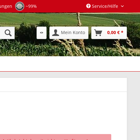
tungen
~99%
Service/Hilfe
Mein Konto
0,00 € *