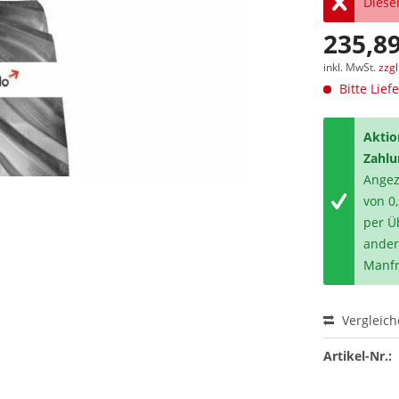
Dieser
235,89
inkl. MwSt.
zzg
Bitte Lief
Aktio
Zahlu
Angeze
von 0
per Ü
ander
Manfr
Vergleic
Artikel-Nr.: