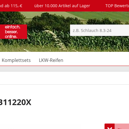
nd ab 115,-€
über 10.000 Artikel auf Lager
TOP Bewer
Komplettsets
LKW-Reifen
B11220X