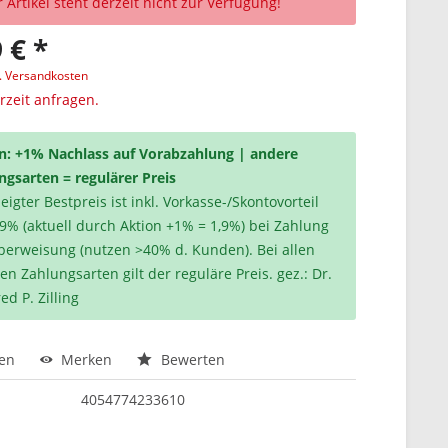
 Artikel steht derzeit nicht zur Verfügung!
 € *
l. Versandkosten
erzeit anfragen.
n: +1% Nachlass auf Vorabzahlung | andere
ngsarten = regulärer Preis
igter Bestpreis ist inkl. Vorkasse-/Skontovorteil
,9% (aktuell durch Aktion +1% = 1,9%) bei Zahlung
berweisung (nutzen >40% d. Kunden). Bei allen
en Zahlungsarten gilt der reguläre Preis. gez.: Dr.
ed P. Zilling
hen
Merken
Bewerten
4054774233610