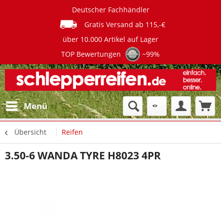
Deutscher Fachhändler
Gratis Versand ab 115,-€
über 10.000 Artikel auf Lager
TOP Bewertungen
~99%
Menü
Übersicht
Reifen
3.50-6 WANDA TYRE H8023 4PR