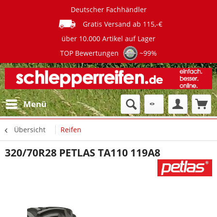
Deutscher Fachhändler
Gratis Versand ab 115,-€
über 10.000 Artikel auf Lager
TOP Bewertungen
~99%
Menü
Übersicht
Reifen
320/70R28 PETLAS TA110 119A8