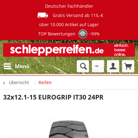
Deutscher Fachhändler
Gratis Versand ab 115,-€
über 10.000 Artikel auf Lager
TOP Bewertungen
~99%
Menü
Übersicht
Reifen
32x12.1-15 EUROGRIP IT30 24PR