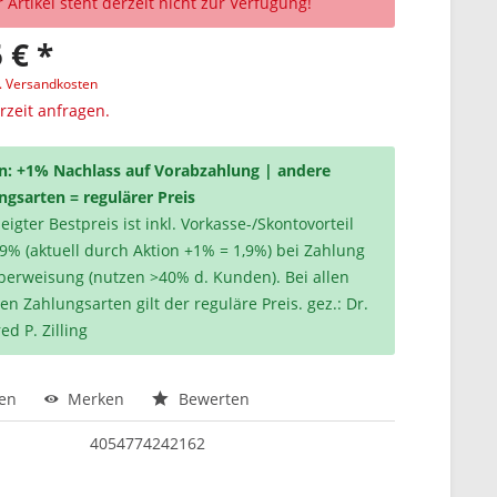
 Artikel steht derzeit nicht zur Verfügung!
 € *
l. Versandkosten
erzeit anfragen.
n: +1% Nachlass auf Vorabzahlung | andere
ngsarten = regulärer Preis
igter Bestpreis ist inkl. Vorkasse-/Skontovorteil
,9% (aktuell durch Aktion +1% = 1,9%) bei Zahlung
berweisung (nutzen >40% d. Kunden). Bei allen
en Zahlungsarten gilt der reguläre Preis. gez.: Dr.
ed P. Zilling
hen
Merken
Bewerten
4054774242162