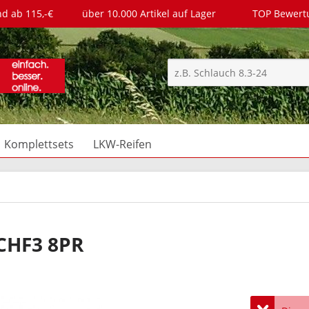
nd ab 115,-€
über 10.000 Artikel auf Lager
TOP Bewer
Komplettsets
LKW-Reifen
CHF3 8PR