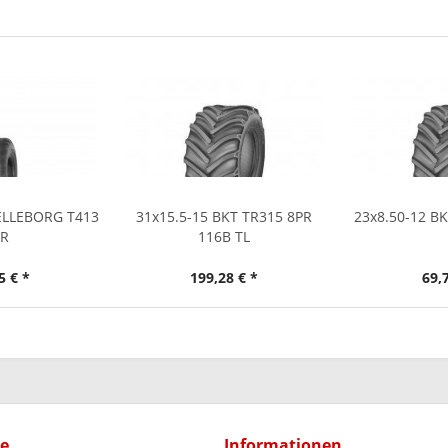
RELLEBORG T413
31x15.5-15 BKT TR315 8PR
23x8.50-12 BK
PR
116B TL
5 € *
199,28 € *
69,
ce
Informationen