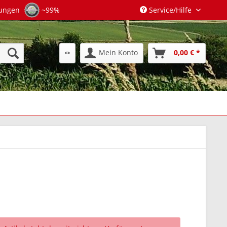
tungen
~99%
Service/Hilfe
Mein Konto
0,00 € *