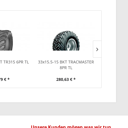
T TR315 6PR TL
33x15.5-15 BKT TRACMASTER
7.5-15 BKT 
8PR TL
79 € *
280,63 € *
108
Unsere Kunden mögen was wir tun