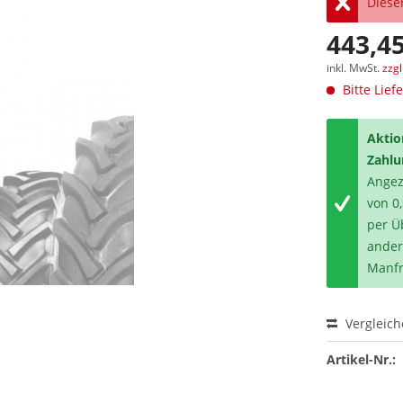
Dieser
443,45
inkl. MwSt.
zzg
Bitte Lief
Aktio
Zahlu
Angeze
von 0
per Ü
ander
Manfr
Vergleic
Artikel-Nr.: