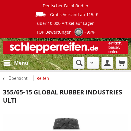
Deutscher Fachhändler
Gratis Versand ab 115,-€
über 10.000 Artikel auf Lager
TOP Bewertungen
~99%
Menü
Übersicht
Reifen
355/65-15 GLOBAL RUBBER INDUSTRIES
ULTI