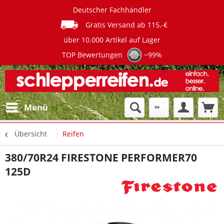
Deutscher Fachhändler
Gratis Versand ab 115,-€
über 10.000 Artikel auf Lager
TOP Bewertungen
~99%
Menü
Übersicht
Reifen
380/70R24 FIRESTONE PERFORMER70
125D