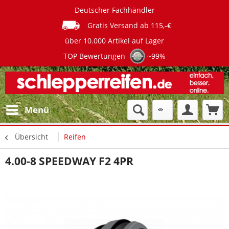
Deutscher Fachhändler
Gratis Versand ab 115,-€
über 10.000 Artikel auf Lager
TOP Bewertungen
~99%
Menü
Übersicht
Reifen
4.00-8 SPEEDWAY F2 4PR