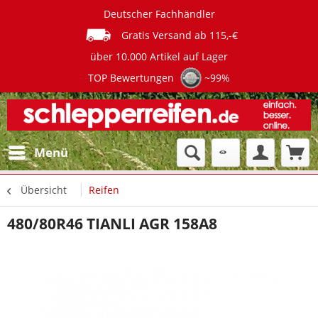
Deutscher Fachhändler
Gratis Versand ab 115,-€
über 10.000 Artikel auf Lager
TOP Bewertungen
~99%
Menü
Übersicht
Reifen
480/80R46 TIANLI AGR 158A8