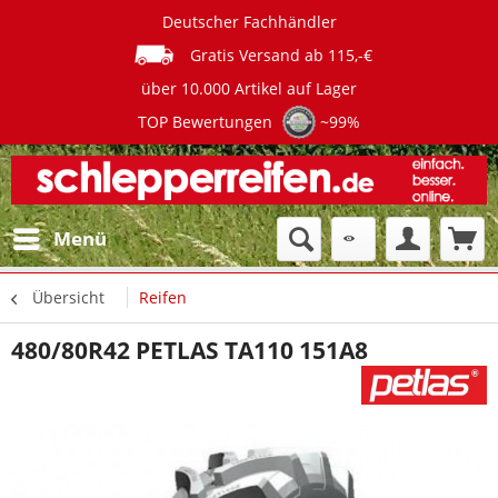
Deutscher Fachhändler
Gratis Versand ab 115,-€
über 10.000 Artikel auf Lager
TOP Bewertungen
~99%
Menü
Übersicht
Reifen
480/80R42 PETLAS TA110 151A8