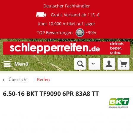
Deutscher Fachhändler
Gratis Versand ab 115,-€
über 10.000 Artikel auf Lager
TOP Bewertungen
~99%
Menü
Übersicht
Reifen
6.50-16 BKT TF9090 6PR 83A8 TT